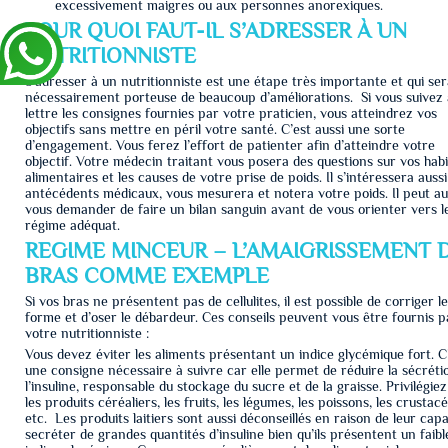
excessivement maigres ou aux personnes anorexiques.
POUR QUOI FAUT-IL S’ADRESSER À UN
NUTRITIONNISTE
S’adresser à un nutritionniste est une étape très importante et qui se
nécessairement porteuse de beaucoup d’améliorations. Si vous suivez 
lettre les consignes fournies par votre praticien, vous atteindrez vos
objectifs sans mettre en péril votre santé. C’est aussi une sorte
d’engagement. Vous ferez l’effort de patienter afin d’atteindre votre
objectif. Votre médecin traitant vous posera des questions sur vos hab
alimentaires et les causes de votre prise de poids. Il s’intéressera aussi
antécédents médicaux, vous mesurera et notera votre poids. Il peut au
vous demander de faire un bilan sanguin avant de vous orienter vers l
régime adéquat.
REGIME MINCEUR – L’AMAIGRISSEMENT 
BRAS COMME EXEMPLE
Si vos bras ne présentent pas de cellulites, il est possible de corriger l
forme et d’oser le débardeur. Ces conseils peuvent vous être fournis p
votre nutritionniste :
Vous devez éviter les aliments présentant un indice glycémique fort. C
une consigne nécessaire à suivre car elle permet de réduire la sécréti
l’insuline, responsable du stockage du sucre et de la graisse. Privilégie
les produits céréaliers, les fruits, les légumes, les poissons, les crustac
etc. Les produits laitiers sont aussi déconseillés en raison de leur capa
secréter de grandes quantités d’insuline bien qu’ils présentent un faibl