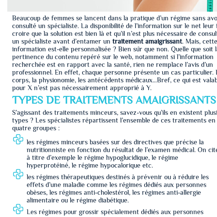
Beaucoup de femmes se lancent dans la pratique d’un régime sans avo
consulté un spécialiste. La disponibilité de l’information sur le net leur 
croire que la solution est bien là et qu’il n’est plus nécessaire de consu
un spécialiste avant d’entamer un
traitement amaigrissant
. Mais, cett
information est-elle personnalisée ? Bien sûr que non. Quelle que soit 
pertinence du contenu repéré sur le web, notamment si l’information
recherchée est en rapport avec la santé, rien ne remplace l’avis d’un
professionnel. En effet, chaque personne présente un cas particulier. 
corps, la physionomie, les antécédents médicaux…Bref, ce qui est valab
pour X n’est pas nécessairement approprié à Y.
TYPES DE TRAITEMENTS AMAIGRISSANTS
S’agissant des traitements minceurs, savez-vous qu’ils en existent plus
types ? Les spécialistes répartissent l’ensemble de ces traitements en
quatre groupes :
les régimes minceurs basées sur des directives que précise la
nutritionniste en fonction du résultat de l’examen médical. On cit
à titre d’exemple le régime hypoglucidique, le régime
hyperprotéiné, le régime hypocalorique etc.
les régimes thérapeutiques destinés à prévenir ou à réduire les
effets d’une maladie comme les régimes dédiés aux personnes
obèses, les régimes anti-cholestérol, les régimes anti-allergie
alimentaire ou le régime diabétique.
Les régimes pour grossir spécialement dédiés aux personnes