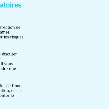
atoires
rrection de
taines
r les risques
e discuter
e
 Il vous
endre une
ter de fumer
tion, car le
enter le