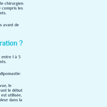
le chirurgien
 compris les
nts.
es avant de
ation ?
entre 1 à 3
nts.
adipomastie:
vue, le
ant le début
est utilisée,
uleur dans la