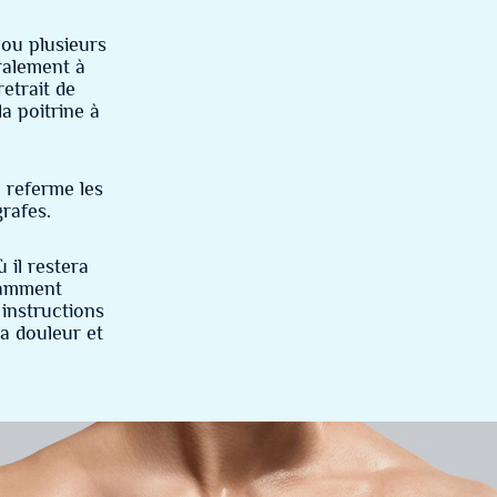
ou plusieurs
éralement à
retrait de
la poitrine à
n referme les
grafes.
 il restera
isamment
 instructions
a douleur et