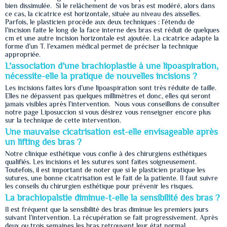
bien dissimulée. Si le relâchement de vos bras est modéré, alors dans
ce cas, la cicatrice est horizontale, située au niveau des aisselles.
Parfois, le plasticien procède aux deux techniques : l’étendu de
l’incision faite le long de la face interne des bras est réduit de quelques
cm et une autre incision horizontale est ajoutée. La cicatrice adapte la
forme d’un T. l’examen médical permet de préciser la technique
appropriée.
L’association d’une brachioplastie à une lipoaspiration,
nécessite-elle la pratique de nouvelles incisions ?
Les incisions faites lors d’une lipoaspiration sont très réduite de taille.
Elles ne dépassent pas quelques millimètres et donc, elles qui seront
jamais visibles après l’intervention. Nous vous conseillons de consulter
notre page Liposuccion si vous désirez vous renseigner encore plus
sur la technique de cette intervention.
Une mauvaise cicatrisation est-elle envisageable après
un lifting des bras ?
Notre clinique esthétique vous confie à des chirurgiens esthétiques
qualifiés. Les incisions et les sutures sont faites soigneusement.
Toutefois, il est important de noter que si le plasticien pratique les
sutures, une bonne cicatrisation est le fait de la patiente. Il faut suivre
les conseils du chirurgien esthétique pour prévenir les risques.
La brachiopalstie diminue-t-elle la sensibilité des bras ?
Il est fréquent que la sensibilité des bras diminue les premiers jours
suivant l’intervention. La récupération se fait progressivement. Après
deux ou trois semaines les bras retrouvent leur état normal.