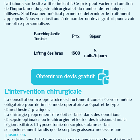
l’affichons sur le site à titre indicatif. Ce prix peut varier en fonction
de l’importance du geste chirurgical et du nombre de techniques
utilisées. Seul l’examen médical permet de déterminer le traitement
approprié. Nous vous invitons à demander un devis gratuit pour avoir
une offre personnalisée.
Barchioplastie
Prix
Séjour
Tunisie
5
Lifting des bras
1600
nuits/6jours
L’intervention chirurgicale
La consultation pré-opératoire est fortement conseillée voire même
obligatoire pour définir le mode opératoire adéquat et le type
d’anesthésie à pratiquer.
La chirurgie proprement dite doit se faire dans des conditions
d’asepsie optimales où le chirurgien effectue des incisions dans la
région axillaire. L’hyposectomie du surplus cutané se fait
scrupuleusement tandis que le surplus graisseux nécessite une
liposuccion
.
Le redressement de la peau n’est réalisé que lorsque le praticien est