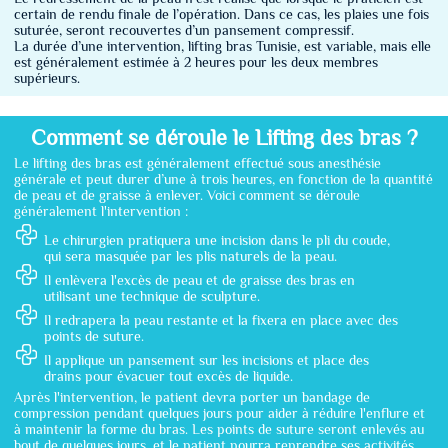
certain de rendu finale de l’opération. Dans ce cas, les plaies une fois
suturée, seront recouvertes d’un pansement compressif.
La durée d’une intervention, lifting bras Tunisie, est variable, mais elle
est généralement estimée à 2 heures pour les deux membres
supérieurs.
Comment se déroule le Lifting des bras ?
Le lifting des bras est généralement effectué sous anesthésie
générale et peut durer d’une à trois heures, en fonction de la quantité
de peau et de graisse à enlever. Voici comment se déroule
généralement l'intervention :
Le chirurgien pratiquera une incision dans le pli du coude,
qui sera masquée par les plis naturels de la peau.
Il enlèvera l'excès de peau et de graisse des bras en
utilisant une technique de sculpture.
Il redrapera la peau restante et la fixera en place avec des
points de suture.
Il applique un pansement sur les incisions et place des
drains pour évacuer tout excès de liquide.
Après l'intervention, le patient devra porter un bandage de
compression pendant quelques jours pour aider à réduire l'enflure et
à maintenir la forme du bras. Les points de suture seront enlevés au
bout de quelques jours, et le patient pourra reprendre ses activités