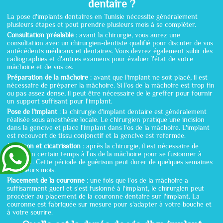
dentaire ?
La pose d'implants dentaires en Tunisie nécessite généralement
plusieurs étapes et peut prendre plusieurs mois à se compléter.
Consultation préalable
: avant la chirurgie, vous aurez une
consultation avec un chirurgien-dentiste qualifié pour discuter de vos
antécédents médicaux et dentaires. Vous devrez également subir des
radiographies et d'autres examens pour évaluer l'état de votre
mâchoire et de vos os.
Préparation de la mâchoire
: avant que l'implant ne soit placé, il est
nécessaire de préparer la mâchoire. Si l'os de la mâchoire est trop fin
ou pas assez dense, il peut être nécessaire de le greffer pour fournir
un support suffisant pour l'implant.
Pose de l'implant
: la chirurgie d'implant dentaire est généralement
réalisée sous anesthésie locale. Le chirurgien pratique une incision
dans la gencive et place l'implant dans l'os de la mâchoire. L'implant
est recouvert de tissu conjonctif et la gencive est refermée.
Guérison et cicatrisation
: après la chirurgie, il est nécessaire de
laisser un certain temps à l'os de la mâchoire pour se fusionner à
l'implant. Cette période de guérison peut durer de quelques semaines
à plusieurs mois.
Placement de la couronne
: une fois que l'os de la mâchoire a
suffisamment guéri et s'est fusionné à l'implant, le chirurgien peut
procéder au placement de la couronne dentaire sur l'implant. La
couronne est fabriquée sur mesure pour s'adapter à votre bouche et
à votre sourire.